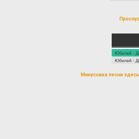
Прослу
Юбилей - Д
Юбилей - Д
Минусовка песни здесь