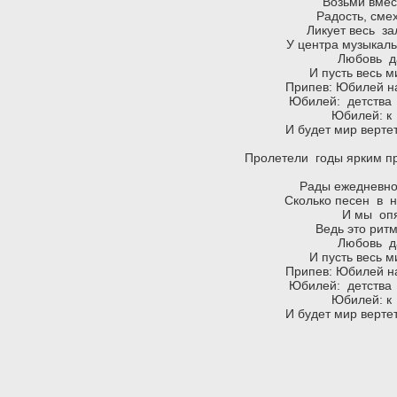
Возьми вмес
Радость, сме
Ликует весь з
У центра музыкал
Любовь д
И пусть весь м
Припев: Юбилей н
Юбилей: детства 
Юбилей: к
И будет мир вертет
Пролетели годы ярким п
Рады ежедневно 
Сколько песен в н
И мы оп
Ведь это рит
Любовь д
И пусть весь м
Припев: Юбилей н
Юбилей: детства 
Юбилей: к
И будет мир вертет