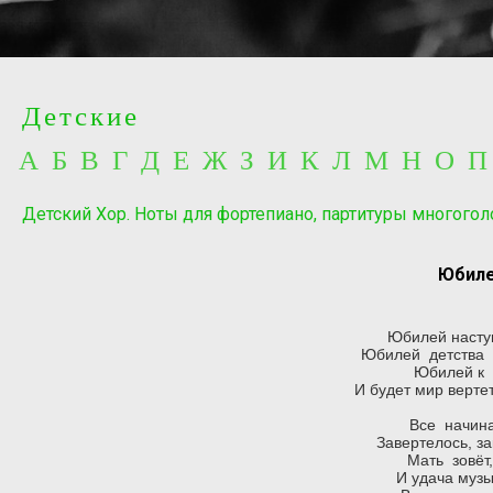
Детские
А Б В Г Д Е Ж З И К Л М Н О 
Детский Хор. Ноты для фортепиано, партитуры многогол
Юбиле
Юбилей насту
Юбилей детства р
Юбилей к 
И будет мир вертет
Все начина
Завертелось, з
Мать зовёт,
И удача музы