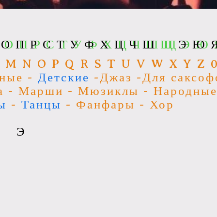
Н О П Р С Т У Ф Х Ц Ч Ш Щ Э Ю 
О
П
Р
С
Т
У
Ф
Х
Ц
Ч
Ш
Щ
Э
Ю
L M N O P Q R S T U V W X Y Z 
тные -
Детские
-Джаз -Для саксоф
а - Марши - Мюзиклы - Народны
ы
-
Танцы
- Фанфары - Хор
Э