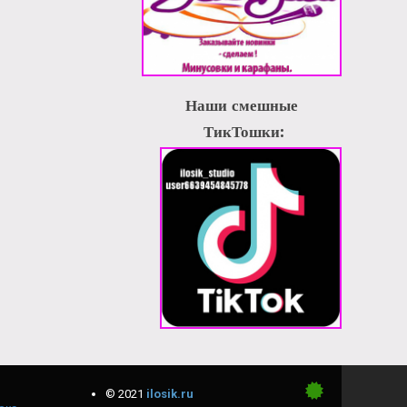
Наши смешные
ТикТошки:
© 2021
ilosik.ru