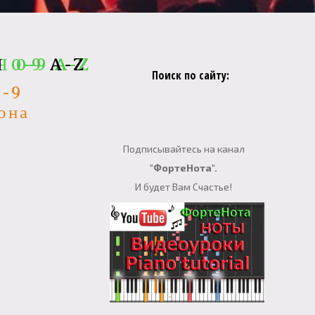
Я 0-9 A-Z
Я
0-9
A-Z
Поиск по сайту:
0-9
она
е
Подписывайтесь на канал
"ФортеНота".
И будет Вам Счастье!