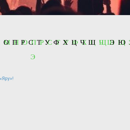
 Л М Н О П Р С Т У Ф Х Ц Ч Ш Щ
Н
О
П
Р
С
Т
У
Ф
Х
Ц
Ч
Ш
Щ
Э
Ю
Э
 «Яру»!