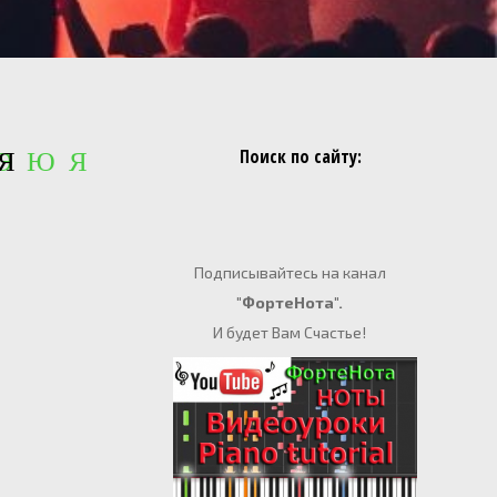
Поиск по сайту:
 Э Ю Я
Я
Подписывайтесь на канал
"ФортеНота".
И будет Вам Счастье!