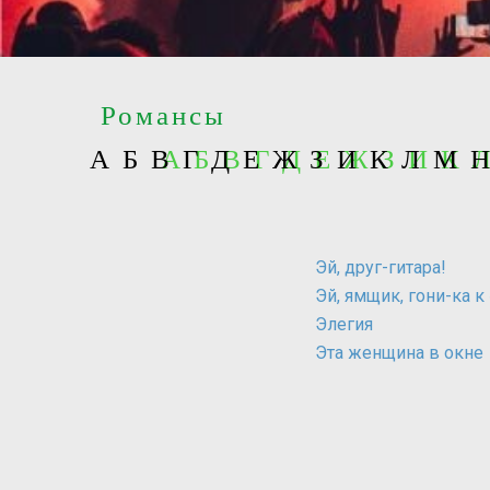
Романсы
А
Б
В
А Б В Г Д Е Ж З И К
Г
Д
Е
Ж
З
И
К
Л
М
Эй, друг-гитара!
Эй, ямщик, гони-ка к
Элегия
Эта женщина в окне