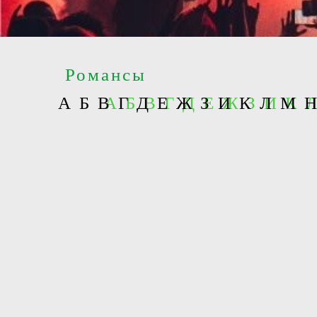
Романсы
А
Б
В
А Б В Г Д Е Ж З И К
Г
Д
Е
Ж
З
И
К
Л
М