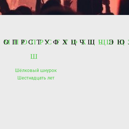
 Л М Н О П Р С Т У Ф Х Ц Ч Ш Щ
Н
О
П
Р
С
Т
У
Ф
Х
Ц
Ч
Ш
Щ
Э
Ю
Ш
Шёлковый шнурок
Шестнадцать лет