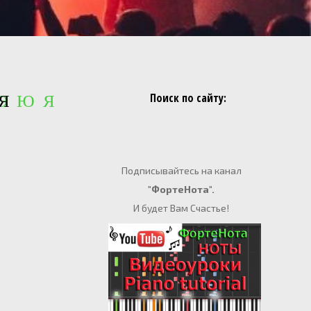
Поиск по сайту:
 Э Ю Я
Я
Подписывайтесь на канал
"ФортеНота".
И будет Вам Счастье!