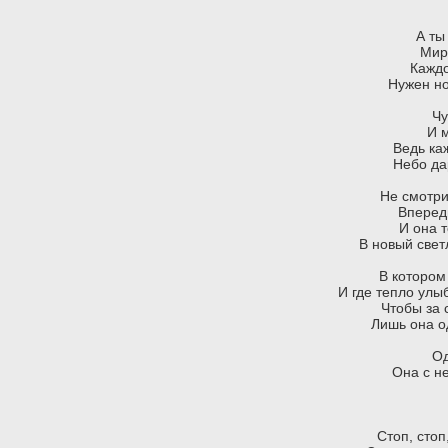
А ты
Мир
Каждо
Нужен но
Чу
И 
Ведь каж
Небо да
Не смотри
Впереди
И она 
В новый свет
В котором
И где тепло улы
Чтобы за 
Лишь она о
Од
Она с н
Стоп, стоп