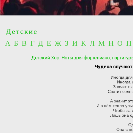
Детские
А Б В Г Д Е Ж З И К Л М Н О 
Детский Хор. Ноты для фортепиано, партиту
Чудеса случаютс
Иногда для
Иногда и
Значит ты
Светит солнц
А значит эт
И в нём тепло улы
Чтобы за 
Лишь она о
Од
Она с н