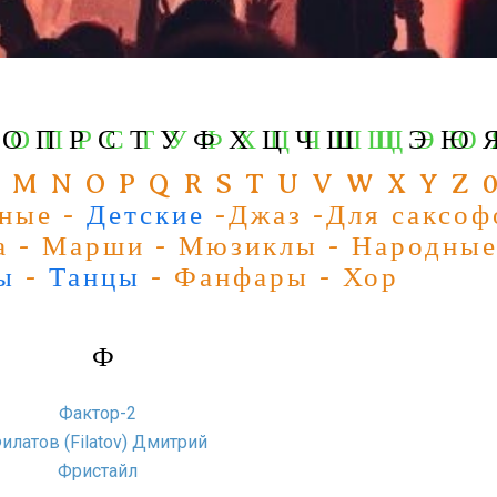
Н О П Р С Т У Ф Х Ц Ч Ш Щ Э Ю 
О
П
Р
С
Т
У
Ф
Х
Ц
Ч
Ш
Щ
Э
Ю
L M N O P Q R S T U V W X Y Z 
тные -
Детские
-Джаз -Для саксоф
а - Марши - Мюзиклы - Народны
ы
-
Танцы
- Фанфары - Хор
Ф
Фактор-2
илатов (Filatov) Дмитрий
Фристайл