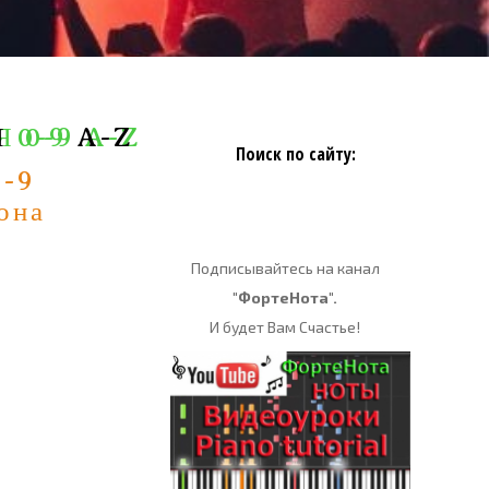
Я 0-9 A-Z
Я
0-9
A-Z
Поиск по сайту:
0-9
она
е
Подписывайтесь на канал
"ФортеНота".
И будет Вам Счастье!