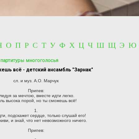
 Н О П Р С Т У Ф Х Ц Ч Ш Щ Э Ю
 партитуры многоголосья
ешь всё - детский ансамбль "Зарнак"
сл. и муз. А.О. Марчук
Припев:
ледуя за мечтою, вместе идти легко.
ль высока порой, но ты сможешь всё!
1.
дти, подскажет сердце, только слушай его!
живи, и знай, что нет невозможного ничего.
Припев: