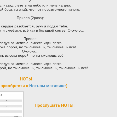
2.
, назад, лететь на небо или лечь на дно.
ой брат, ты знай, что нет невозможного ничего.
Припев (2раза):
 сердце разобьётся, руку я подам тебе.
 и смеёмся, всё как в большой семье. О-о-о-о…
Припев:
ледуя за мечтою, вместе идти легко.
ока порой, но ты сможешь, ты сможешь всё!
О-о-о-о…
ль высока порой, но ты сможешь всё!
ледуя за мечтою, вместе идти легко.
рой, но ты сможешь, ты сможешь, ты сможешь всё!
НОТЫ
 приобрести в
Нотном магазине
):
Прослушать НОТЫ: