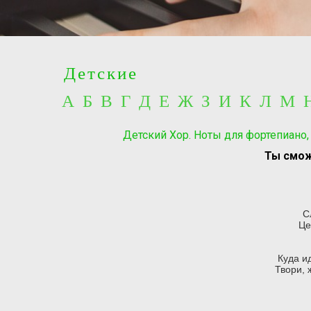
Детские
А Б В Г Д Е Ж З И К Л М
Детский Хор. Ноты для фортепиано,
Ты смож
С
Це
Куда и
Твори, 