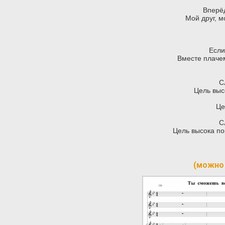
Вперёд
Мой друг, м
Если
Вместе плачем
С
Цель выс
Це
С
Цель высока по
(можно