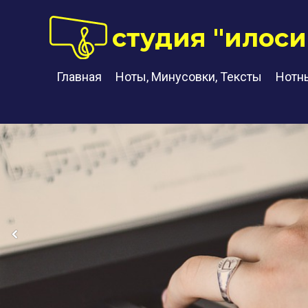
студия "илоси
Главная
Ноты, Минусовки, Тексты
Нотн