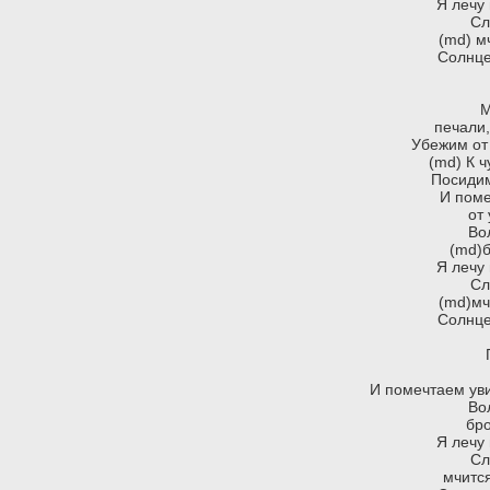
Я лечу
Сл
(md) м
Солнце
М
печали,
Убежим от
(md) К 
Посидим
И поме
от
Во
(md)б
Я лечу
Сл
(md)мч
Солнце
И помечтаем уви
Во
бро
Я лечу
Сл
мчитс