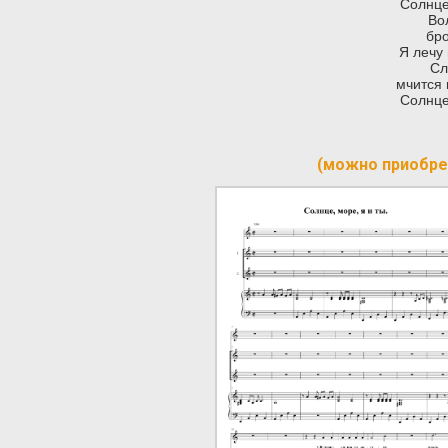
Солнце
Во
бро
Я лечу
Сл
мчится 
Солнце
(можно приобре