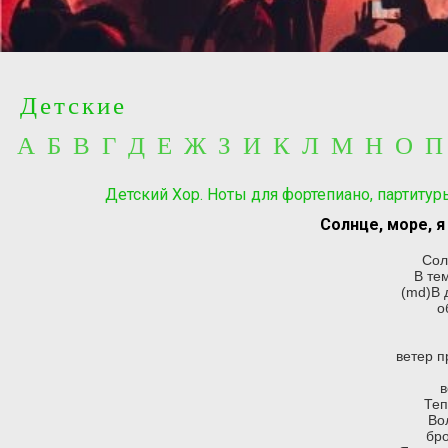
Детские
А Б В Г Д Е Ж З И К Л М Н О 
Детский Хор. Ноты для фортепиано, партиту
Солнце, море, я
Сол
В те
(md)В 
о
ветер п
в
Теп
Во
бро