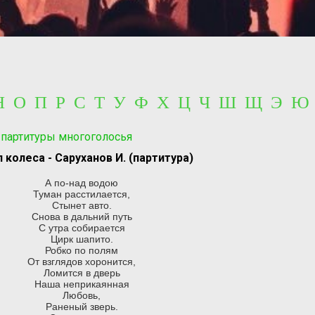
 Н О П Р С Т У Ф Х Ц Ч Ш Щ Э Ю
 партитуры многоголосья
 колеса - Саруханов И. (партитура)
А по-над водою
Туман расстилается,
Стынет авто.
Снова в дальний путь
С утра собирается
Цирк шапито.
Робко по полям
От взглядов хоронится,
Ломится в дверь
Наша неприкаянная
Любовь,
Раненый зверь.