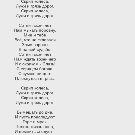
Скрип колеса,
Лужи и грязь дорог.
Скрип колеса,
Лужи и грязь дорог.
Сотни тысяч лет
Нам мыкать поровну,
Мне и тебе
Всё, что не склевали
Злые вороны
В нашей судьбе.
Сотни тысяч лет
Нам ждать возничего
И с окриком - Слазь!
С сердцем богача,
С сумою нищего
Плюхнуться в грязь.
Скрип колеса,
Лужи и грязь дорог.
Скрип колеса,
Лужи и грязь дорог.
Вымешать до дна,
И пусть преследуют
Горе и мрак.
Только жизнь одна,
И помнить следует -