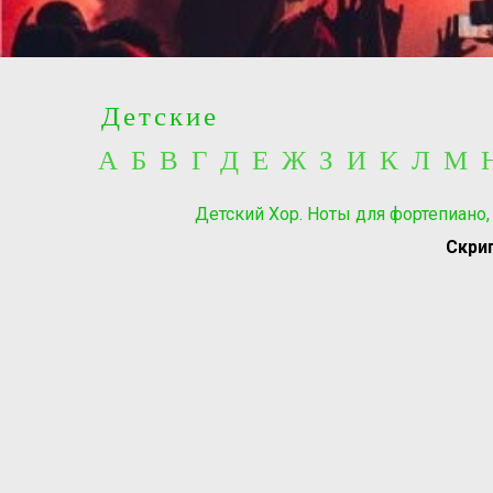
Детские
А Б В Г Д Е Ж З И К Л М
Детский Хор. Ноты для фортепиано,
Скрип