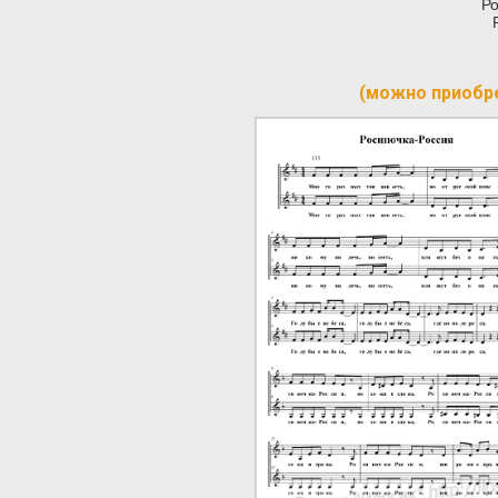
Ро
(можно приобр