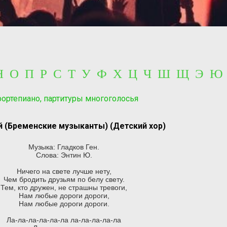
 Н О П Р С Т У Ф Х Ц Ч Ш Щ Э Ю
фортепиано, партитуры многоголосья
й (Бременские музыканты) (Детский хор)
Музыка: Гладков Ген.
Слова: Энтин Ю.
Ничего на свете лучше нету,
Чем бродить друзьям по белу свету.
Тем, кто дружен, не страшны тревоги,
Нам любые дороги дороги,
Нам любые дороги дороги.
Ла-ла-ла-ла-ла-ла ла-ла-ла-ла-ла