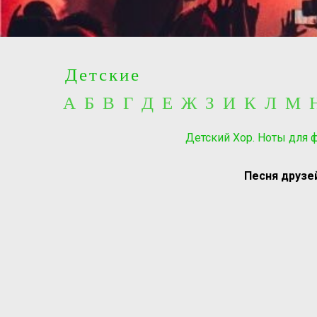
Детские
А Б В Г Д Е Ж З И К Л М
Детский Хор. Ноты для 
Песня друзе