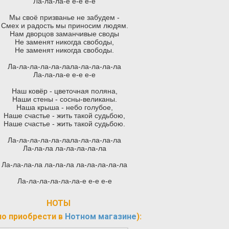
Ла-ла-ла-е е-е е-е
Мы своё призванье не забудем -
Смех и радость мы приносим людям.
Нам дворцов заманчивые своды
Не заменят никогда свободы,
Не заменят никогда свободы.
Ла-ла-ла-ла-ла-лала-ла-ла-ла-ла
Ла-ла-ла-е е-е е-е
Наш ковёр - цветочная поляна,
Наши стены - сосны-великаны.
Наша крыша - небо голубое,
Наше счастье - жить такой судьбою,
Наше счастье - жить такой судьбою.
Ла-ла-ла-ла-ла-лала-ла-ла-ла-ла
Ла-ла-ла ла-ла-ла-ла-ла
Ла-ла-ла-ла ла-ла-ла ла-ла-ла-ла-ла
Ла-ла-ла-ла-ла-ла-е е-е е-е
НОТЫ
о приобрести в
Нотном магазине
):