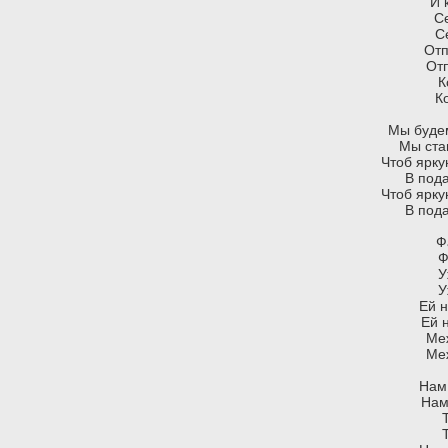
И 
Се
С
Отп
Отп
К
К
Мы будем
Мы ста
Чтоб ярку
В под
Чтоб ярку
В под
Ф
Ф
У
У
Ей 
Ей 
Ме
Ме
Нам 
Нам