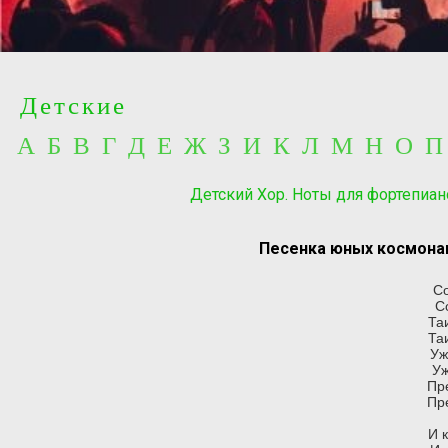
Детские
А Б В Г Д Е Ж З И К Л М Н О 
Детский Хор. Ноты для фортепиан
Песенка юных космонав
Со
С
Та
Та
Уж
Уж
Пр
Пр
И к