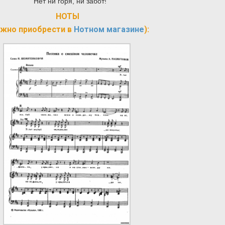
Нет ни горя, ни забот!
НОТЫ
жно приобрести в
Нотном магазине
):