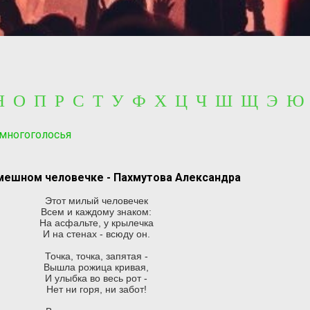
 Н О П Р С Т У Ф Х Ц Ч Ш Щ Э Ю
 многоголосья
мешном человечке - Пахмутова Александра
Этот милый человечек
Всем и каждому знаком:
На асфальте, у крылечка
И на стенах - всюду он.
Точка, точка, запятая -
Вышла рожица кривая,
И улыбка во весь рот -
Нет ни горя, ни забот!