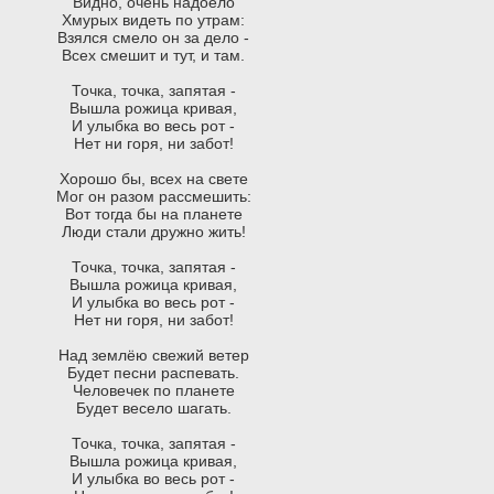
Видно, очень надоело
Хмурых видеть по утрам:
Взялся смело он за дело -
Всех смешит и тут, и там.
Точка, точка, запятая -
Вышла рожица кривая,
И улыбка во весь рот -
Нет ни горя, ни забот!
Хорошо бы, всех на свете
Мог он разом рассмешить:
Вот тогда бы на планете
Люди стали дружно жить!
Точка, точка, запятая -
Вышла рожица кривая,
И улыбка во весь рот -
Нет ни горя, ни забот!
Над землёю свежий ветер
Будет песни распевать.
Человечек по планете
Будет весело шагать.
Точка, точка, запятая -
Вышла рожица кривая,
И улыбка во весь рот -