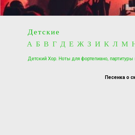
Детские
А Б В Г Д Е Ж З И К Л М
Детский Хор. Ноты для фортепиано, партитуры
Песенка о с