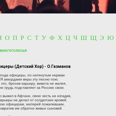
 Н О П Р С Т У Ф Х Ц Ч Ш Щ Э Ю
 многоголосья
ицеры (Детский Хор) - О.Газманов
спода офицеры, по натянутым нервам
Я аккордами веры эту песню пою.
 кто, бросив карьеру, живота не жалея,
ю грудь подставляет за Россию свою.
то выжил в Афгане, свою честь не изгадив,
карьеры не делал от солдатских кровей.
пою офицерам, матерей пожалевшим,
озвратив им обратно живых сыновей.