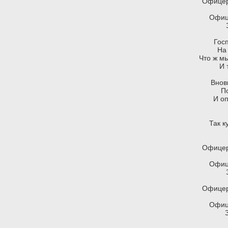
Офицер
Офице
Гос
На
Что ж мы
И 
Внов
По
И оп
Так к
Офицер
Офице
Офицер
Офице