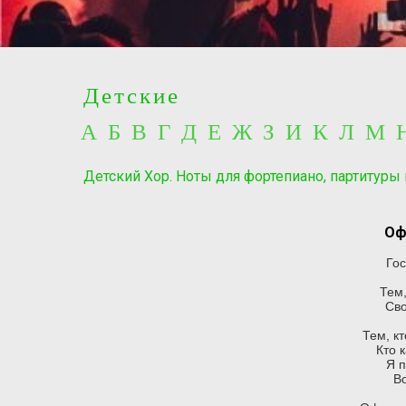
Детские
А Б В Г Д Е Ж З И К Л М
Детский Хор. Ноты для фортепиано, партитуры
Оф
Го
Тем,
Сво
Тем, к
Кто 
Я 
В