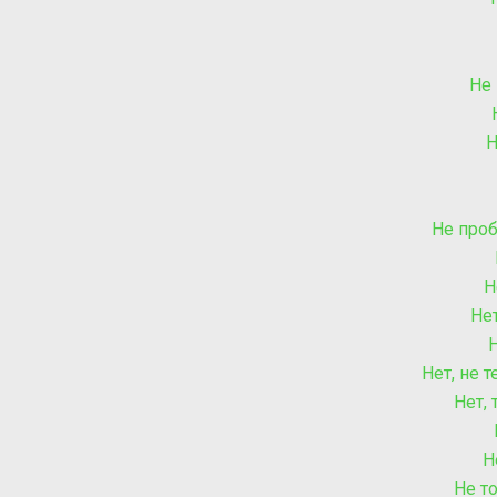
Не
Н
Не про
Н
Нет
Н
Нет, не 
Нет, 
Н
Не т