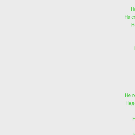
Н
На с
Н
Не г
Нед
Н