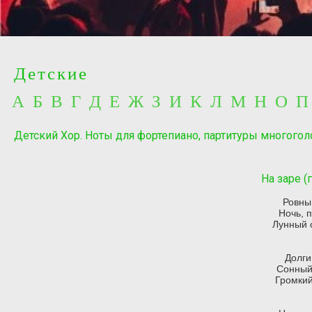
Детские
А Б В Г Д Е Ж З И К Л М Н О 
Детский Хор. Ноты для фортепиано, партитуры многогол
На заре (
Ровны
Ночь, п
Лунный 
Долги
Сонный
Громкий