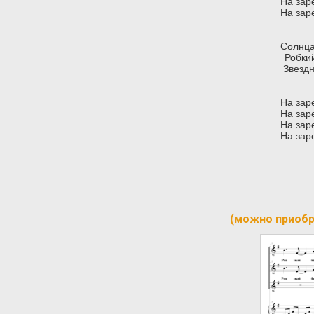
На заре
На заре
Солнца
Робкий
Звезд
На заре
На заре
На заре
На заре
(можно приобр