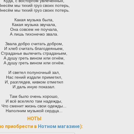
Куда, с восторгом увлечённых,
Внесём мы тихий груз своих потерь,
Внесём мы тихий груз своих потерь.
Какая музыка была,
Какая музыка звучала,
Она совсем не поучала,
А лишь тихонечко звала.
Звала добро считать добром,
И хлеб считать благодеяньем,
Страданье вылечить страданьем,
А душу греть вином или огнём,
А душу греть вином или огнём.
И светел полуночный зал,
Нас гений издали приметил,
И, разглядев, кивком отметил
И даль иную показал.
Там было очень хорошо,
И всё вселяло там надежды,
Что сменит жизнь свои одежды...
Наполним музыкой сердца...
НОТЫ
о приобрести в
Нотном магазине
):