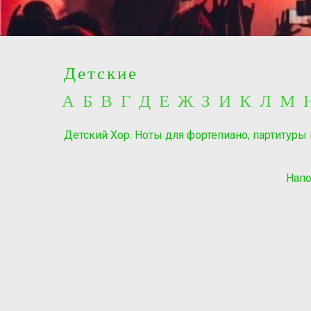
Детские
А Б В Г Д Е Ж З И К Л М
Детский Хор. Ноты для фортепиано, партитуры
Напо