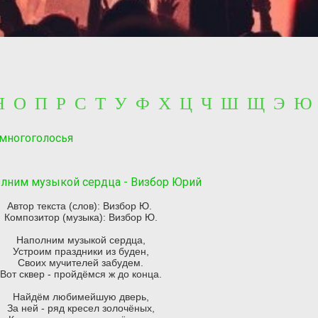
 Н О П Р С Т У Ф Х Ц Ч Ш Щ Э Ю
 многоголосья
лним музыкой сердца - Визбор Юрий
Автор текста (слов): Визбор Ю.
Композитор (музыка): Визбор Ю.
Наполним музыкой сердца,
Устроим праздники из буден,
Своих мучителей забудем.
Вот сквер - пройдёмся ж до конца.
Найдём любимейшую дверь,
За ней - ряд кресел золочёных,