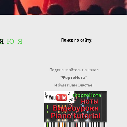
Поиск по сайту:
 Э Ю Я
Я
Подписывайтесь на канал
"ФортеНота".
И будет Вам Счастье!