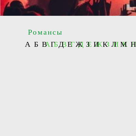
Романсы
А
Б
В
А Б В Г Д Е Ж З И К
Г
Д
Е
Ж
З
И
К
Л
М