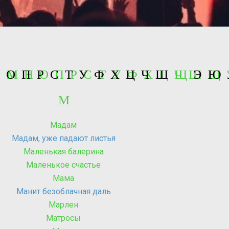
 Л М Н О П Р С Т У Ф Х Ц Ч Ш Щ
Н
О
П
Р
С
Т
У
Ф
Х
Ц
Ч
Ш
Щ
Э
Ю
М
Мадам
Мадам, уже падают листья
Маленькая балерина
Маленькое счастье
Мама
Манит безоблачная даль
Марлен
Матросы