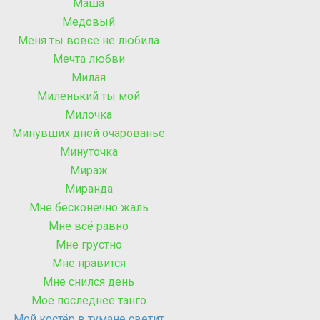
Маша
Медовый
Меня ты вовсе не любила
Мечта любви
Милая
Миленький ты мой
Милочка
Минувших дней очарованье
Минуточка
Мираж
Миранда
Мне бесконечно жаль
Мне всё равно
Мне грустно
Мне нравится
Мне снился день
Моё последнее танго
Мой костёр в тумане светит