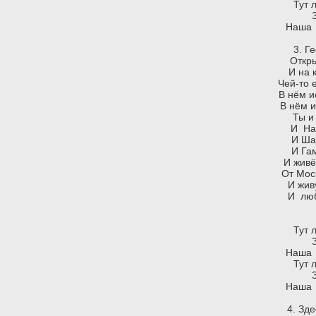
Тут 
Наша 
3. Г
Откры
И на 
Чей-то 
В нём и
В нём и
Ты и
И На
И Ша
И Га
И живё
От Мос
И жив
И люб
Тут 
Наша 
Тут 
Наша 
4. Зд