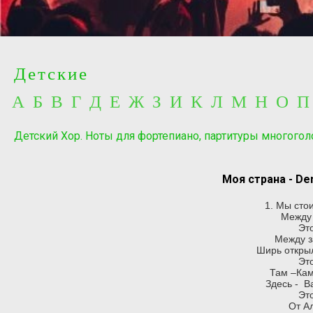
Детские
А Б В Г Д Е Ж З И К Л М Н О 
Детский Хор. Ноты для фортепиано, партитуры многогол
Моя страна - De
1. Мы сто
Между 
Это
Между з
Ширь откры
Это
Там –Кам
Здесь - 
Это
От А