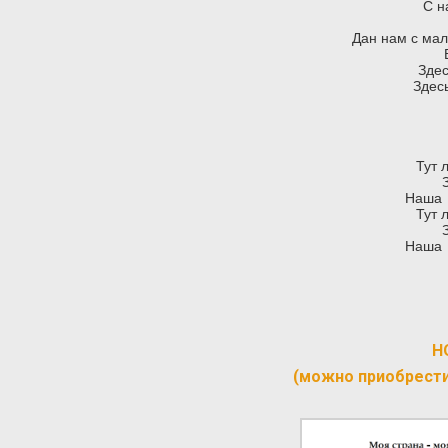
С н
Дан нам с мал
Здес
Здес
Тут 
Наша 
Тут 
Наша 
Н
(можно приобрест