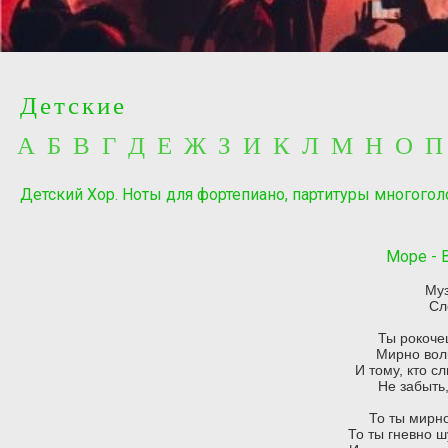
Детские
А Б В Г Д Е Ж З И К Л М Н О 
Детский Хор. Ноты для фортепиано, партитуры многогол
Море - 
Муз
Сл
Ты рокоче
Мирно вол
И тому, кто с
Не забыть,
То ты мирно
То ты гневно 