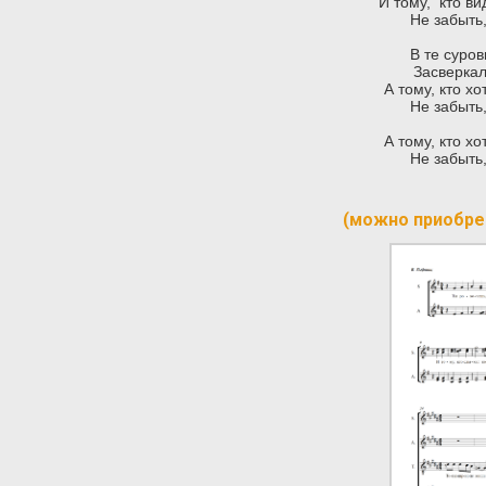
И тому, кто ви
Не забыть,
В те суро
Засверкал
А тому, кто хо
Не забыть,
А тому, кто хо
Не забыть,
(можно приобре