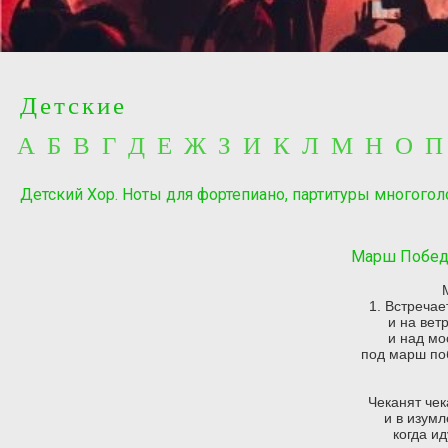
Детские
А Б В Г Д Е Ж З И К Л М Н О 
Детский Хор. Ноты для фортепиано, партитуры многогол
Марш Победы
1. Встречае
и на вет
и над мо
под марш по
Чеканят чек
и в изум
когда ид