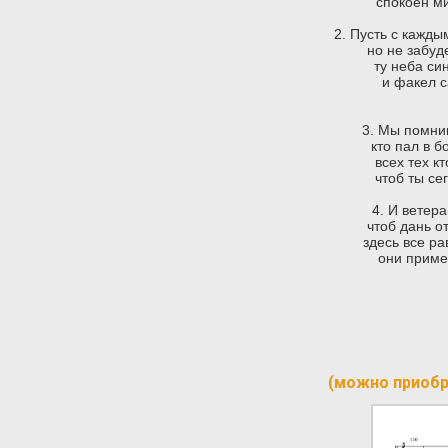
спокоен ми
2. Пусть с кажды
но не забуд
ту неба си
и факел 
3. Мы помни
кто пал в б
всех тех к
чтоб ты се
4. И ветер
чтоб дань о
здесь все ра
они приме
(можно приобр