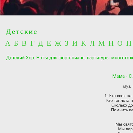
Детские
А Б В Г Д Е Ж З И К Л М Н О 
Детский Хор. Ноты для фортепиано, партитуры многогол
Мама - C
муз.
1. Кто всех н
Кто теплота 
Сколько д
Помнить ве
Мы свят
Мы вер