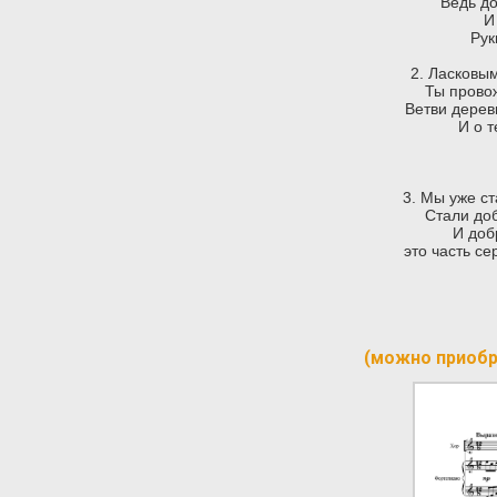
Ведь д
И
Рук
2. Ласковы
Ты прово
Ветви дерев
И о 
3. Мы уже с
Стали до
И доб
это часть се
(можно приобр