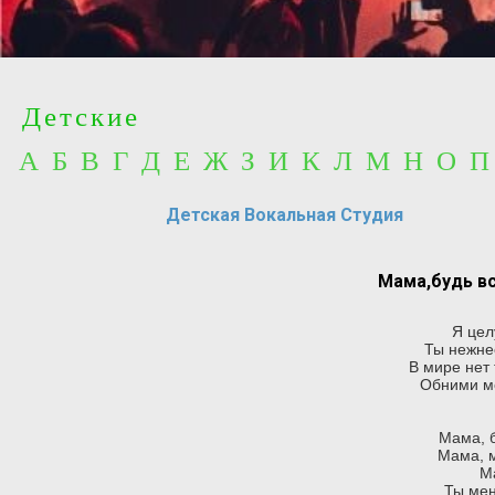
Детские
А Б В Г Д Е Ж З И К Л М Н О 
Детская Вокальная Студия
Мама,будь вс
Я цел
Ты нежнее
В мире нет
Обними ме
Мама, б
Мама, м
Ма
Ты мен