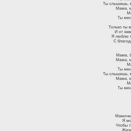
Ты слышишь, м
Мама, м
Ма
Ты мен
Только ты 
И от зав
Я люблю т
С благод
Мама, б
Мама, м
Ма
Ты мен
Ты слышишь, м
Мама, м
Ма
Ты мен
пр
Све
Мамочка
Я молюс
Чтобы т
Жизнь м