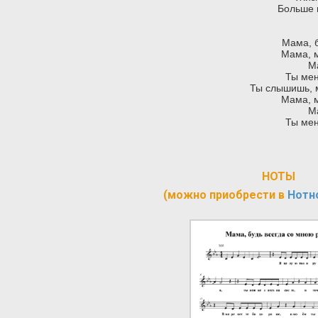
Больше 
Мама, б
Мама, м
Ма
Ты мен
Ты слышишь, м
Мама, м
Ма
Ты мен
НОТЫ
(можно приобрести в
Нотн