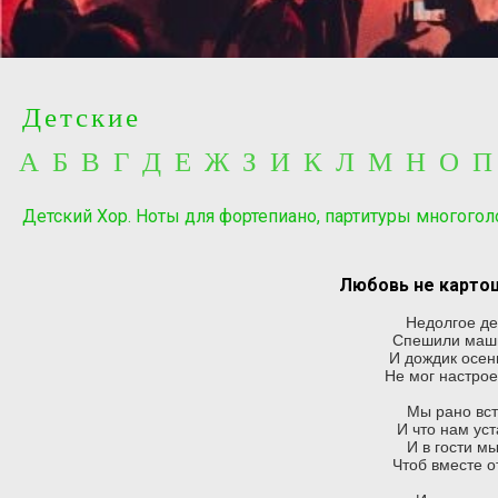
Детские
А Б В Г Д Е Ж З И К Л М Н О 
Детский Хор. Ноты для фортепиано, партитуры многогол
Любовь не картош
Недолгое де
Спешили маши
И дождик осен
Не мог настро
Мы рано вст
И что нам уст
И в гости м
Чтоб вместе о