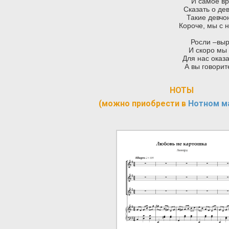
И самое вр
Сказать о д
Такие девчо
Короче, мы с 
Росли –выр
И скоро мы 
Для нас оказ
А вы говорит
НОТЫ
(можно приобрести в
Нотном м