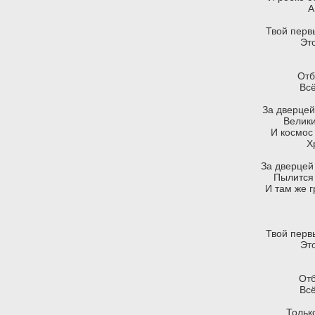
А
Твой перв
Эт
Отб
Вс
За дверце
Велик
И космос
Х
За дверцей
Пылится 
И там же г
Твой перв
Эт
Отб
Вс
Только