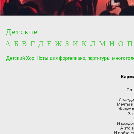
Детские
А Б В Г Д Е Ж З И К Л М Н О 
Детский Хор. Ноты для фортепиано, партитуры многогол
Карма
Сл.
У каждо
Мечты и 
Живут в
За
И каждом
А это 
И робко с