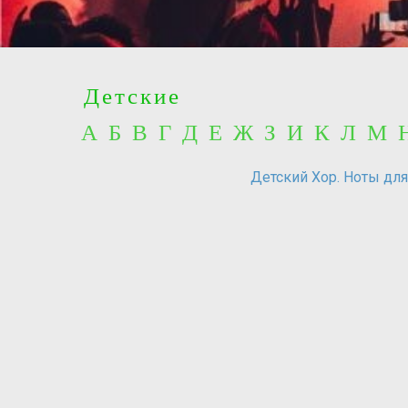
Детские
А Б В Г Д Е Ж З И К Л М
Детский Хор. Ноты для