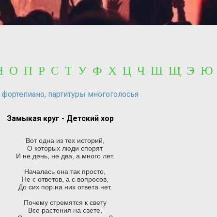
 Н О П Р С Т У Ф Х Ц Ч Ш Щ Э Ю
 фортепиано, партитуры многоголосья
Замыкая круг - Детский хор
Вот одна из тех историй,
О которых люди спорят
И не день, не два, а много лет.
Началась она так просто,
Не с ответов, а с вопросов,
До сих пор на них ответа нет.
Почему стремятся к свету
Все растения на свете,