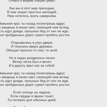
Отчего к морям спешит река?
Как мы в этот мир приходим,
В чем секрет простых мелодий,
Нам хотелось знать наверняка.
Замыкая круг, ты назад посмотришь вдруг,
 увидишь в окнах свет, сияющий нам вслед.
сть идут дожди, прошлых бед от них не жди,
ни пройденных дорог сумел пробить росток.
Открывались в утро двери,
И тянулись вверх деревья,
Обещал прогноз то снег, то зной.
Но в садах рожденных песен
Ветер легок был и весел
И в дорогу звал нас за собой.
Замыкая круг, ты назад посмотришь вдруг,
 увидишь в окнах свет, сияющий нам вслед.
сть идут дожди, прошлых бед от них не жди,
ни пройденных дорог сумел пробить росток.
Если солнце на ладони,
Если сердце в звуках тонет,
Ты потерян для обычных дней.