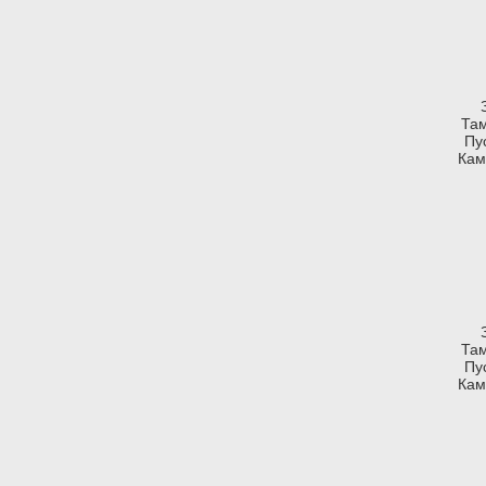
Там
Пу
Кам
Там
Пу
Кам