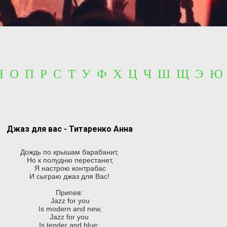
 Н О П Р С Т У Ф Х Ц Ч Ш Щ Э Ю
Джаз для вас - Титаренко Анна
Дождь по крышам барабанит,
Но к полудню перестанет,
Я настрою контрабас
И сыграю джаз для Вас!
Припев:
Jazz for you
Is modern and new,
Jazz for you
Is tender and blue;