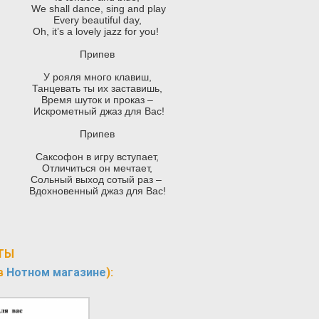
We shall dance, sing and play
Every beautiful day,
Oh, it’s a lovely jazz for you!
Припев
У рояля много клавиш,
Танцевать ты их заставишь,
Время шуток и проказ –
Искрометный джаз для Вас!
Припев
Саксофон в игру вступает,
Отличиться он мечтает,
Сольный выход сотый раз –
Вдохновенный джаз для Вас!
ТЫ
в
Нотном магазине
):