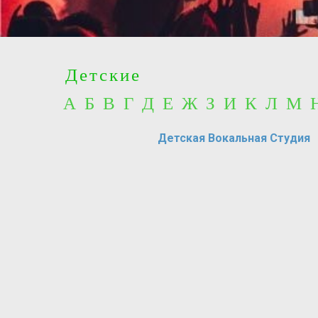
Детские
А Б В Г Д Е Ж З И К Л М
Детская Вокальная Студия