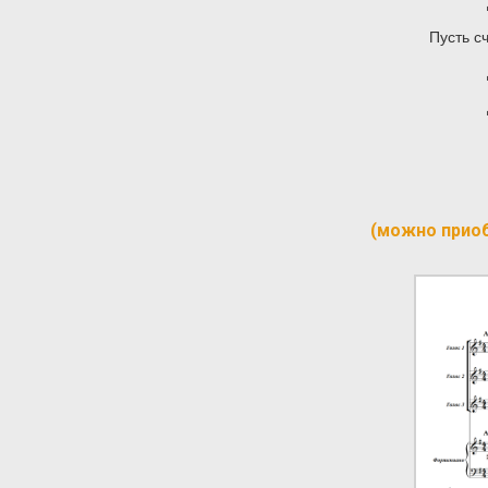
Пусть с
(можно прио