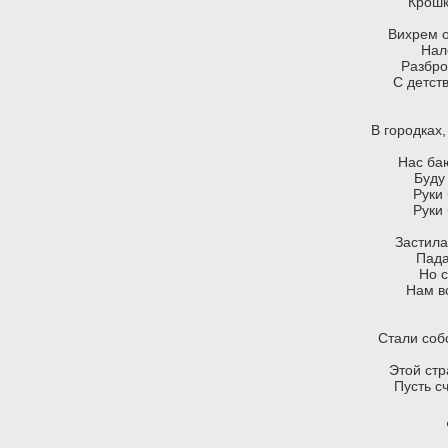
Крошк
Вихрем 
Нал
Разбро
С детст
В городках,
Нас ба
Буду
Руки 
Руки 
Застила
Пада
Но 
Нам в
Стали соб
Этой стр
Пусть с