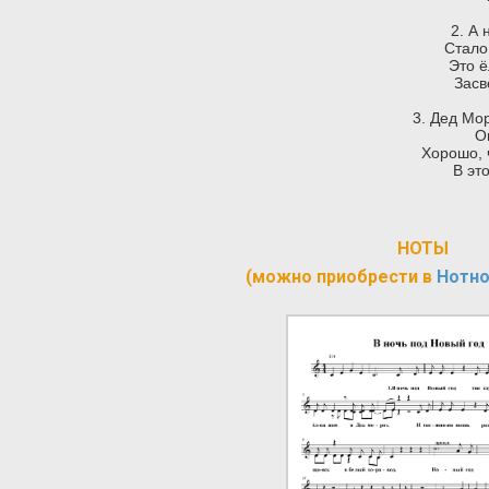
2. А
Стало
Это ё
Засв
3. Дед Мо
О
Хорошо, 
В эт
НОТЫ
(можно приобрести в
Нотно