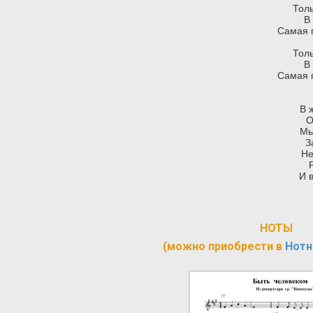
Толь
В
Самая 
Толь
В
Самая 
В 
О
Мы
З
Не
И 
НОТЫ
(можно приобрести в
Нотн