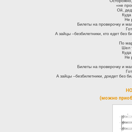
Осторожно,
«не про
Ой, де
Куда
Не 
Билеты на проверочку и мал
Гот
А зайцы –безбилетники, кто едет без б
По ма
Шел 
Куда
Не 
Билеты на проверочку и мал
Гот
А зайцы –безбилетники, доедет без би
НО
(можно прио