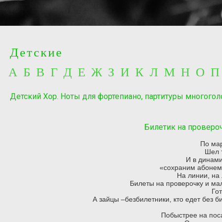
Детские
А Б В Г Д Е Ж З И К Л М Н О 
Детский Хор. Ноты для фортепиано, партитуры многогол
Билетик на проверо
По ма
Шел 
И в динами
«сохраним абонем
На линии, на
Билеты на проверочку и мал
Гот
А зайцы –безбилетники, кто едет без б
Побыстрее на поса