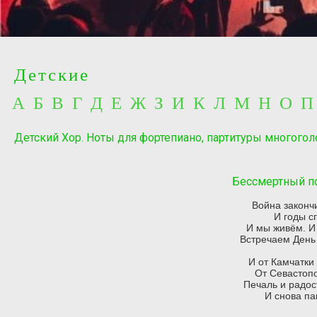
Детские
А Б В Г Д Е Ж З И К Л М Н О 
Детский Хор. Ноты для фортепиано, партитуры многогол
Бессмертный по
Война законч
И годы с
И мы живём. И
Встречаем День 
И от Камчатки
От Севастоп
Печаль и радос
И снова па