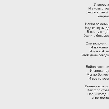
И вновь 
И вновь стра
Бессмертный 
Уверен
Война закончи
Над каждым до
В войну отцо
Ушли в бессмер
Они исполнили
И до конца
И мы в Ист
Чтоб день сегод
Война закончи
И снова нед
Мы не боимся 
И все готовы
Война закончи
Как фронтова
Нас никогда 
И не поста