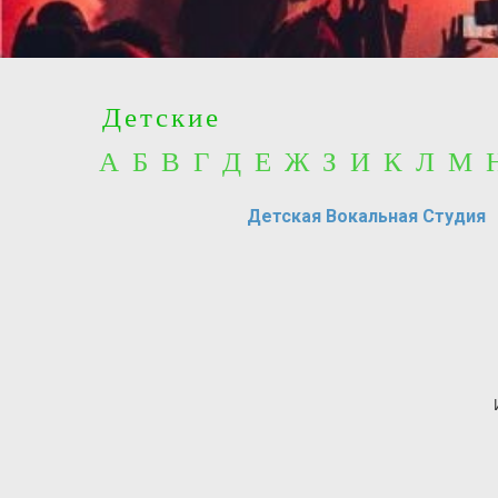
Детские
А Б В Г Д Е Ж З И К Л М
Детская Вокальная Студия